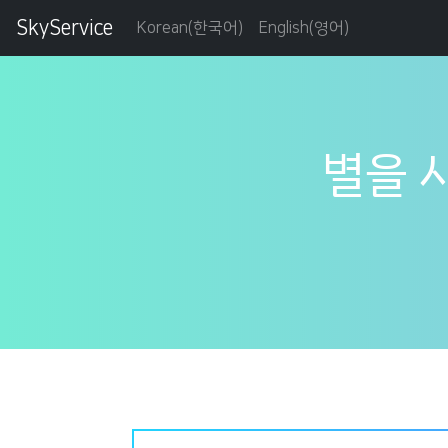
SkyService
(current)
(current)
Korean(한국어)
English(영어)
별을 